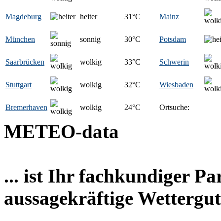
Magdeburg
heiter
31
°C
Mainz
München
sonnig
30
°C
Potsdam
Saarbrücken
wolkig
33
°C
Schwerin
Stuttgart
wolkig
32
°C
Wiesbaden
Bremerhaven
wolkig
24
°C
Ortsuche:
METEO-data
... ist Ihr fachkundiger P
aussagekräftige Wettergut