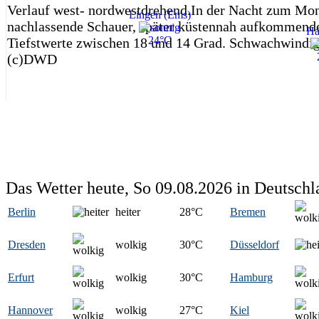
Verlauf west- nordwestdrehend.In der Nacht zum Mo
Lingen (Ems)
nachlassende Schauer, später küstennah aufkommend
Ha
24°C
Tiefstwerte zwischen 18 und 14 Grad. Schwachwindig
(c)DWD
Das Wetter heute, So 09.08.2026 in Deutschl
Berlin
heiter
28
°C
Bremen
Dresden
wolkig
30
°C
Düsseldorf
Erfurt
wolkig
30
°C
Hamburg
Hannover
wolkig
27
°C
Kiel