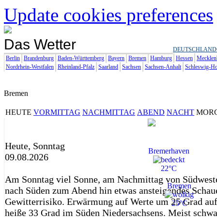
Update cookies preferences
Das Wetter
DEUTSCHLAND
Berlin
Brandenburg
Baden-Württemberg
Bayern
Bremen
Hamburg
Hessen
Mecklen
Nordrhein-Westfalen
Rheinland-Pfalz
Saarland
Sachsen
Sachsen-Anhalt
Schleswig-Ho
Bremen
HEUTE
VORMITTAG
NACHMITTAG
ABEND
NACHT
MOR
Heute, Sonntag
Bremerhaven
09.08.2026
22°C
Am Sonntag viel Sonne, am Nachmittag von Südweste
Bremen
nach Süden zum Abend hin etwas ansteigendes Schau
Gewitterrisiko. Erwärmung auf Werte um 25 Grad auf 
25°C
heiße 33 Grad im Süden Niedersachsens. Meist schw