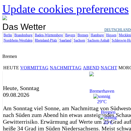
Update cookies preferences
Das Wetter
DEUTSCHLAND
Berlin
Brandenburg
Baden-Württemberg
Bayern
Bremen
Hamburg
Hessen
Mecklen
Nordrhein-Westfalen
Rheinland-Pfalz
Saarland
Sachsen
Sachsen-Anhalt
Schleswig-Ho
Bremen
HEUTE
VORMITTAG
NACHMITTAG
ABEND
NACHT
MOR
Heute, Sonntag
Bremerhaven
09.08.2026
29°C
Am Sonntag viel Sonne, am Nachmittag von Südweste
Bremen
nach Süden zum Abend hin etwas ansteigendes Schau
Gewitterrisiko. Erwärmung auf Werte um 25 Grad auf 
31°C
heiße 34 Grad im Süden Niedersachsens. Meist schw