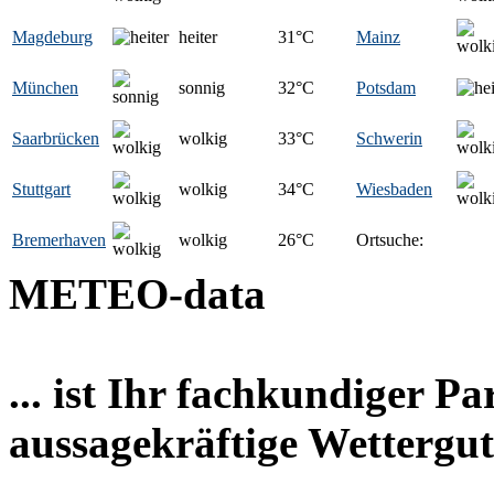
Magdeburg
heiter
31
°C
Mainz
München
sonnig
32
°C
Potsdam
Saarbrücken
wolkig
33
°C
Schwerin
Stuttgart
wolkig
34
°C
Wiesbaden
Bremerhaven
wolkig
26
°C
Ortsuche:
METEO-data
... ist Ihr fachkundiger P
aussagekräftige Wettergut