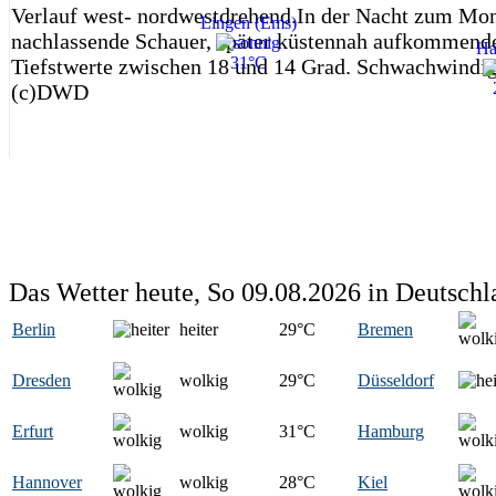
Verlauf west- nordwestdrehend.In der Nacht zum Mo
Lingen (Ems)
nachlassende Schauer, später küstennah aufkommend
Ha
31°C
Tiefstwerte zwischen 18 und 14 Grad. Schwachwindig
(c)DWD
Das Wetter heute, So 09.08.2026 in Deutschl
Berlin
heiter
29
°C
Bremen
Dresden
wolkig
29
°C
Düsseldorf
Erfurt
wolkig
31
°C
Hamburg
Hannover
wolkig
28
°C
Kiel