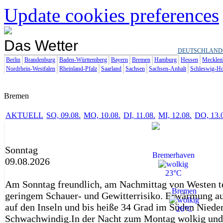
Update cookies preferences
Das Wetter
DEUTSCHLAND
Berlin
Brandenburg
Baden-Württemberg
Bayern
Bremen
Hamburg
Hessen
Mecklen
Nordrhein-Westfalen
Rheinland-Pfalz
Saarland
Sachsen
Sachsen-Anhalt
Schleswig-Ho
Bremen
AKTUELL
SO, 09.08.
MO, 10.08.
DI, 11.08.
MI, 12.08.
DO, 13.
Sonntag
Bremerhaven
09.08.2026
23°C
Am Sonntag freundlich, am Nachmittag von Westen te
Bremen
geringem Schauer- und Gewitterrisiko. Erwärmung a
auf den Inseln und bis heiße 34 Grad im Süden Niede
26°C
Schwachwindig.In der Nacht zum Montag wolkig und