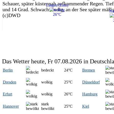
Schauer, später küstennah aufkommender Regen. Tief
Lingen (Ems)
und 14 Grad. Schwachwindig, an der See später mäßi
Ha
26°C
(c)DWD
Das Wetter heute, Fr 07.08.2026 in Deutschl
Berlin
bedeckt
24
°C
Bremen
Dresden
wolkig
25
°C
Düsseldorf
Erfurt
wolkig
26
°C
Hamburg
stark
Hannover
25
°C
Kiel
bewölkt