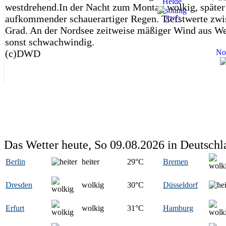
Heide
westdrehend.In der Nacht zum Montag wolkig, später 
aufkommender schauerartiger Regen. Tiefstwerte zwi
27°C
Grad. An der Nordsee zeitweise mäßiger Wind aus We
sonst schwachwindig.
(c)DWD
No
Das Wetter heute, So 09.08.2026 in Deutschl
Berlin
heiter
29
°C
Bremen
Dresden
wolkig
30
°C
Düsseldorf
Erfurt
wolkig
31
°C
Hamburg