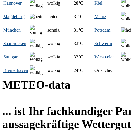
Hannover
wolkig
28
°C
Kiel
Magdeburg
heiter
31
°C
Mainz
München
sonnig
31
°C
Potsdam
Saarbrücken
wolkig
33
°C
Schwerin
Stuttgart
wolkig
32
°C
Wiesbaden
Bremerhaven
wolkig
24
°C
Ortsuche:
METEO-data
... ist Ihr fachkundiger P
aussagekräftige Wettergut