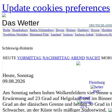
Update cookies preferences
Das Wetter
DEUTSCHLAND
Berlin
Brandenburg
Baden-Württemberg
Bayern
Bremen
Hamburg
Hessen
Mecklen
Nordrhein-Westfalen
Rheinland-Pfalz
Saarland
Sachsen
Sachsen-Anhalt
Schleswig-Ho
Schleswig-Holstein
HEUTE
VORMITTAG
NACHMITTAG
ABEND
NACHT
MOR
Heute, Sonntag
09.08.2026
Flensburg
26°C
Am Sonntag neben hohen Wolkenfeldern viel Sonne u
Erwärmung auf 23 Grad auf Helgoland und im Binnen
Husum
Grad an der dänischen Grenze und heißen 30 Grad in
25°C
Schwacher, an der Küste teils mäßiger Südostwind, i