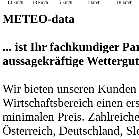
10
km/h
18
km/h
5
km/h
11
km/h
18
km/h
METEO-data
... ist Ihr fachkundiger P
aussagekräftige Wettergut
Wir bieten unseren Kunden
Wirtschaftsbereich einen er
minimalen Preis. Zahlreic
Österreich, Deutschland, S