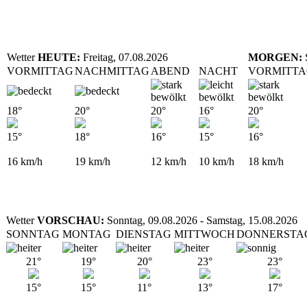
Wetter
HEUTE:
Freitag, 07.08.2026
MORGEN:
VORMITTAG
NACHMITTAG
ABEND
NACHT
VORMITT
18°
20°
20°
16°
20°
15°
18°
16°
15°
16°
16
km/h
19
km/h
12
km/h
10
km/h
18
km/h
Wetter
VORSCHAU:
Sonntag, 09.08.2026 - Samstag, 15.08.2026
SONNTAG
MONTAG
DIENSTAG
MITTWOCH
DONNERSTA
21°
19°
20°
23°
23°
15°
15°
11°
13°
17°