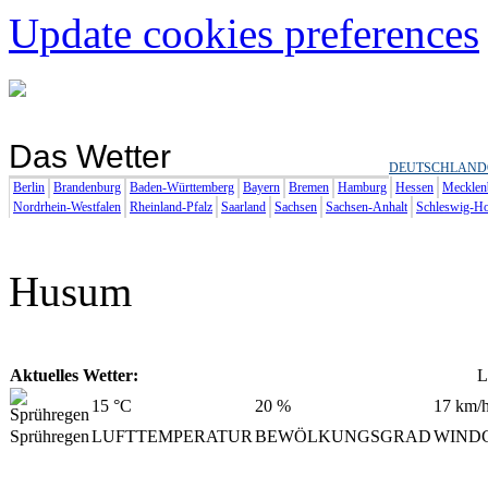
Update cookies preferences
Das Wetter
DEUTSCHLAND
Berlin
Brandenburg
Baden-Württemberg
Bayern
Bremen
Hamburg
Hessen
Mecklen
Nordrhein-Westfalen
Rheinland-Pfalz
Saarland
Sachsen
Sachsen-Anhalt
Schleswig-Ho
Husum
Aktuelles Wetter:
L
15
°C
20
%
17
km/
Sprühregen
LUFTTEMPERATUR
BEWÖLKUNGSGRAD
WIND