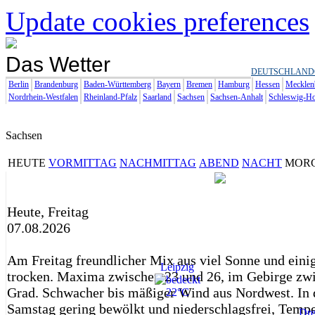
Update cookies preferences
Das Wetter
DEUTSCHLAND
Berlin
Brandenburg
Baden-Württemberg
Bayern
Bremen
Hamburg
Hessen
Mecklen
Nordrhein-Westfalen
Rheinland-Pfalz
Saarland
Sachsen
Sachsen-Anhalt
Schleswig-Ho
Sachsen
HEUTE
VORMITTAG
NACHMITTAG
ABEND
NACHT
MOR
Heute, Freitag
07.08.2026
Am Freitag freundlicher Mix aus viel Sonne und eini
Leipzig
trocken. Maxima zwischen 23 und 26, im Gebirge zw
Grad. Schwacher bis mäßiger Wind aus Nordwest. In
22°C
Samstag gering bewölkt und niederschlagsfrei, Temp
Dre