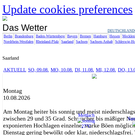
Update cookies preferences
Das Wetter
DEUTSCHLAND
Berlin
Brandenburg
Baden-Württemberg
Bayern
Bremen
Hamburg
Hessen
Mecklen
Nordrhein-Westfalen
Rheinland-Pfalz
Saarland
Sachsen
Sachsen-Anhalt
Schleswig-Ho
Saarland
AKTUELL
SO, 09.08.
MO, 10.08.
DI, 11.08.
MI, 12.08.
DO, 13.
Montag
10.08.2026
Am Montag heiter bis sonnig und meist niederschlags
Mettlach
zwischen 29 und 35 Grad. Schwacher bis mäßiger No
San
exponierten Hochlagen einzelne, starke Böen möglic
27°C
Dienstag gering bewölkt oder klar, niederschlagsfrei.