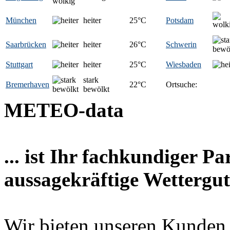
München
heiter
25
°C
Potsdam
Saarbrücken
heiter
26
°C
Schwerin
Stuttgart
heiter
25
°C
Wiesbaden
stark
Bremerhaven
22
°C
Ortsuche:
bewölkt
METEO-data
... ist Ihr fachkundiger P
aussagekräftige Wettergut
Wir bieten unseren Kunden