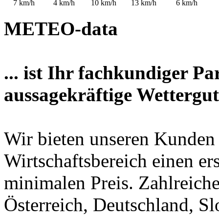
7
km/h
4
km/h
10
km/h
13
km/h
6
km/h
METEO-data
... ist Ihr fachkundiger P
aussagekräftige Wettergut
Wir bieten unseren Kunden
Wirtschaftsbereich einen er
minimalen Preis. Zahlreic
Österreich, Deutschland, S