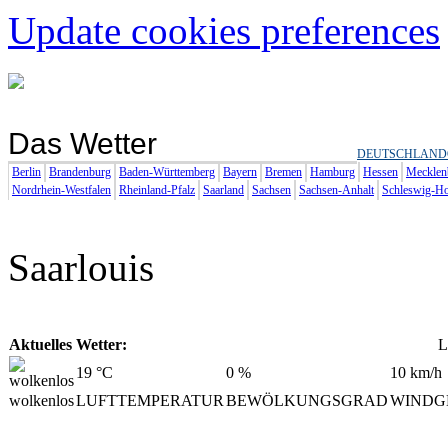
Update cookies preferences
Das Wetter
DEUTSCHLAND
Berlin
Brandenburg
Baden-Württemberg
Bayern
Bremen
Hamburg
Hessen
Mecklen
Nordrhein-Westfalen
Rheinland-Pfalz
Saarland
Sachsen
Sachsen-Anhalt
Schleswig-Ho
Saarlouis
Aktuelles Wetter:
L
19
°C
0
%
10
km/h
wolkenlos
LUFTTEMPERATUR
BEWÖLKUNGSGRAD
WINDG