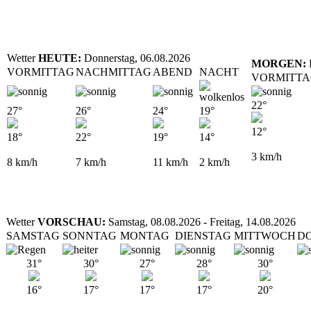
Wetter
HEUTE:
Donnerstag, 06.08.2026
MORGEN:
F
VORMITTAG
NACHMITTAG
ABEND
NACHT
VORMITT
22°
27°
26°
24°
19°
12°
18°
22°
19°
14°
3
km/h
8
km/h
7
km/h
11
km/h
2
km/h
Wetter
VORSCHAU:
Samstag, 08.08.2026 - Freitag, 14.08.2026
SAMSTAG
SONNTAG
MONTAG
DIENSTAG
MITTWOCH
D
31°
30°
27°
28°
30°
16°
17°
17°
17°
20°