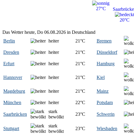
27°C
Saarbrück
20°C
Das Wetter heute, Do 06.08.2026 in Deutschland
Berlin
heiter
21
°C
Bremen
Dresden
heiter
21
°C
Düsseldorf
Erfurt
heiter
21
°C
Hamburg
Hannover
heiter
21
°C
Kiel
Magdeburg
heiter
21
°C
Mainz
München
heiter
22
°C
Potsdam
stark
Saarbrücken
23
°C
Schwerin
bewölkt
stark
Stuttgart
23
°C
Wiesbaden
bewölkt