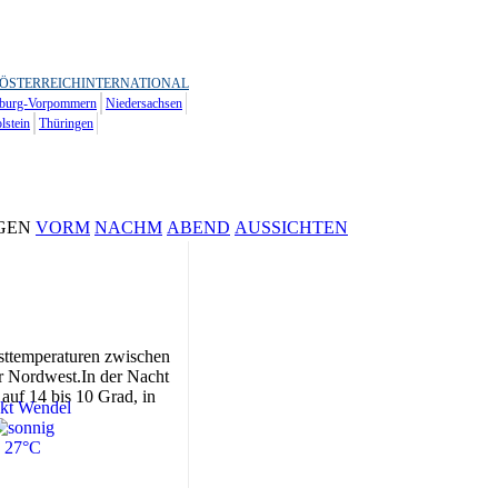
ÖSTERREICH
INTERNATIONAL
burg-Vorpommern
Niedersachsen
lstein
Thüringen
GEN
VORM
NACHM
ABEND
AUSSICHTEN
hsttemperaturen zwischen
r Nordwest.In der Nacht
auf 14 bis 10 Grad, in
kt Wendel
27°C