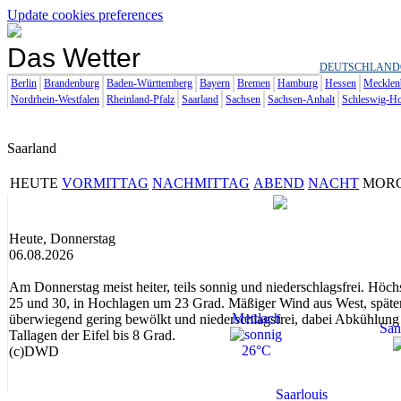
Update cookies preferences
Das Wetter
DEUTSCHLAND
Berlin
Brandenburg
Baden-Württemberg
Bayern
Bremen
Hamburg
Hessen
Mecklen
Nordrhein-Westfalen
Rheinland-Pfalz
Saarland
Sachsen
Sachsen-Anhalt
Schleswig-Ho
Saarland
HEUTE
VORMITTAG
NACHMITTAG
ABEND
NACHT
MOR
Heute, Donnerstag
06.08.2026
Am Donnerstag meist heiter, teils sonnig und niederschlagsfrei. Höc
25 und 30, in Hochlagen um 23 Grad. Mäßiger Wind aus West, späte
Mettlach
überwiegend gering bewölkt und niederschlagsfrei, dabei Abkühlung 
San
Tallagen der Eifel bis 8 Grad.
26°C
(c)DWD
Saarlouis