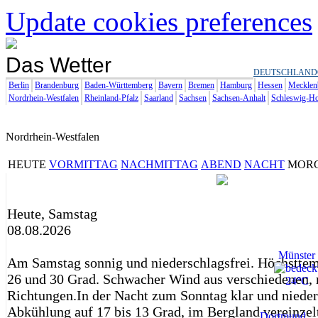
Update cookies preferences
Das Wetter
DEUTSCHLAND
Berlin
Brandenburg
Baden-Württemberg
Bayern
Bremen
Hamburg
Hessen
Mecklen
Nordrhein-Westfalen
Rheinland-Pfalz
Saarland
Sachsen
Sachsen-Anhalt
Schleswig-Ho
Nordrhein-Westfalen
HEUTE
VORMITTAG
NACHMITTAG
ABEND
NACHT
MOR
Heute, Samstag
08.08.2026
Münster
Am Samstag sonnig und niederschlagsfrei. Höchstte
26 und 30 Grad. Schwacher Wind aus verschiedenen, 
24°C
Richtungen.In der Nacht zum Sonntag klar und nieder
Abkühlung auf 17 bis 13 Grad, im Bergland vereinzel
Dortmund