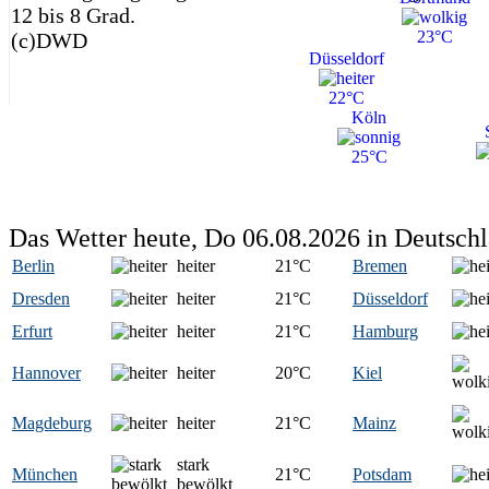
12 bis 8 Grad.
23°C
(c)DWD
Düsseldorf
22°C
Köln
25°C
Das Wetter heute, Do 06.08.2026 in Deutsch
Berlin
heiter
21
°C
Bremen
Dresden
heiter
21
°C
Düsseldorf
Erfurt
heiter
21
°C
Hamburg
Hannover
heiter
20
°C
Kiel
Magdeburg
heiter
21
°C
Mainz
stark
München
21
°C
Potsdam
bewölkt