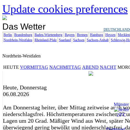
Update cookies preferences
Das Wetter
DEUTSCHLAND
Berlin
Brandenburg
Baden-Württemberg
Bayern
Bremen
Hamburg
Hessen
Mecklen
Nordrhein-Westfalen
Rheinland-Pfalz
Saarland
Sachsen
Sachsen-Anhalt
Schleswig-Ho
Nordrhein-Westfalen
HEUTE
VORMITTAG
NACHMITTAG
ABEND
NACHT
MOR
Heute, Donnerstag
06.08.2026
Münster
Am Donnerstag heiter, über Mittag zeitweise auch wo
niederschlagsfrei. Höchsttemperaturen zwischen 22 u
20°C
Lagen um 20 Grad. Mäßiger Wind aus West, später No
überwiegend gering bewölkt und niederschlagsfrei, d
Dortmund