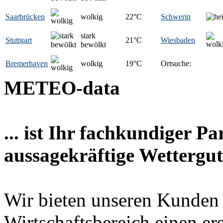
Saarbrücken
wolkig
22
°C
Schwerin
stark
Stuttgart
21
°C
Wiesbaden
bewölkt
Bremerhaven
wolkig
19
°C
Ortsuche:
METEO-data
... ist Ihr fachkundiger P
aussagekräftige Wettergut
Wir bieten unseren Kunden
Wirtschaftsbereich einen er