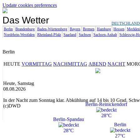
Update cookies preferences
Das Wetter
DEUTSCHLAND
Berlin
Brandenburg
Baden-Württemberg
Bayern
Bremen
Hamburg
Hessen
Mecklen
Nordrhein-Westfalen
Rheinland-Pfalz
Saarland
Sachsen
Sachsen-Anhalt
Schleswig-Ho
Berlin
HEUTE
VORMITTAG
NACHMITTAG
ABEND
NACHT
MOR
Heute, Samstag
08.08.2026
In der Nacht zum Sonntag klar. Abkühlung auf 14 bis 10 Grad. Sch
Berlin-Reinickendorf
(c)DWD
28°C
Berlin-Spandau
Berlin
28°C
27°C