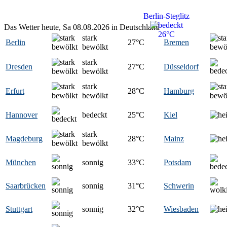
Berlin-Steglitz
Das Wetter heute, Sa 08.08.2026 in Deutschland
26°C
stark
Berlin
27
°C
Bremen
bewölkt
stark
Dresden
27
°C
Düsseldorf
bewölkt
stark
Erfurt
28
°C
Hamburg
bewölkt
Hannover
bedeckt
25
°C
Kiel
stark
Magdeburg
28
°C
Mainz
bewölkt
München
sonnig
33
°C
Potsdam
Saarbrücken
sonnig
31
°C
Schwerin
Stuttgart
sonnig
32
°C
Wiesbaden