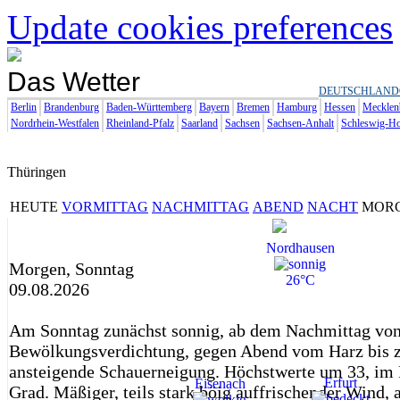
Update cookies preferences
Das Wetter
DEUTSCHLAND
Berlin
Brandenburg
Baden-Württemberg
Bayern
Bremen
Hamburg
Hessen
Mecklen
Nordrhein-Westfalen
Rheinland-Pfalz
Saarland
Sachsen
Sachsen-Anhalt
Schleswig-Ho
Thüringen
HEUTE
VORMITTAG
NACHMITTAG
ABEND
NACHT
MOR
Nordhausen
Morgen, Sonntag
26°C
09.08.2026
Am Sonntag zunächst sonnig, ab dem Nachmittag von
Bewölkungsverdichtung, gegen Abend vom Harz bis 
ansteigende Schauerneigung. Höchstwerte um 33, im 
Erfurt
Eisenach
Grad. Mäßiger, teils stark böig auffrischender Wind,