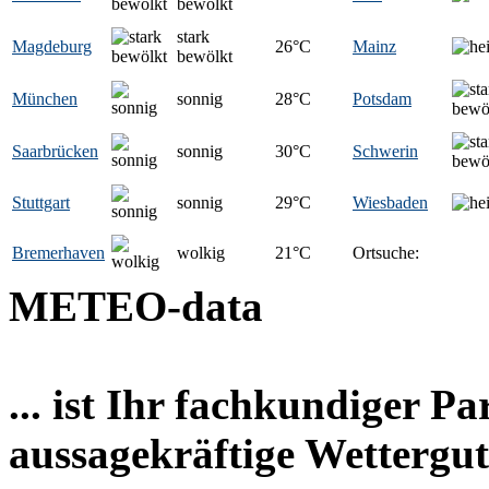
bewölkt
stark
Magdeburg
26
°C
Mainz
bewölkt
München
sonnig
28
°C
Potsdam
Saarbrücken
sonnig
30
°C
Schwerin
Stuttgart
sonnig
29
°C
Wiesbaden
Bremerhaven
wolkig
21
°C
Ortsuche:
METEO-data
... ist Ihr fachkundiger P
aussagekräftige Wettergut