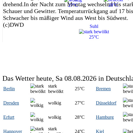
drehend.In der Nacht zum Montag wechselnd bis stark
28°C
27°C
Schauer und Gewitter. Temperaturrückgang auf 17 bis
Schwacher bis mäßiger Wind aus West bis Südwest.
(c)DWD
Suhl
25°C
Das Wetter heute, Sa 08.08.2026 in Deutschl
stark
Berlin
25
°C
Bremen
bewölkt
Dresden
wolkig
27
°C
Düsseldorf
Erfurt
wolkig
28
°C
Hamburg
stark
Hannover
24
°C
Kiel