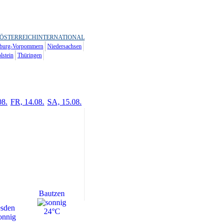
ÖSTERREICH
INTERNATIONAL
burg-Vorpommern
Niedersachsen
lstein
Thüringen
08.
FR, 14.08.
SA, 15.08.
Bautzen
sden
24°C