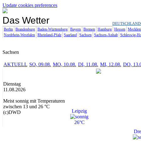
Update cookies preferences
Das Wetter
DEUTSCHLAND
Berlin
Brandenburg
Baden-Württemberg
Bayern
Bremen
Hamburg
Hessen
Mecklen
Nordrhein-Westfalen
Rheinland-Pfalz
Saarland
Sachsen
Sachsen-Anhalt
Schleswig-Ho
Sachsen
AKTUELL
SO, 09.08.
MO, 10.08.
DI, 11.08.
MI, 12.08.
DO, 13.
Dienstag
11.08.2026
Meist sonnig mit Temperaturen
zwischen 13 und 26 °C
Leipzig
(c)DWD
26°C
Dre