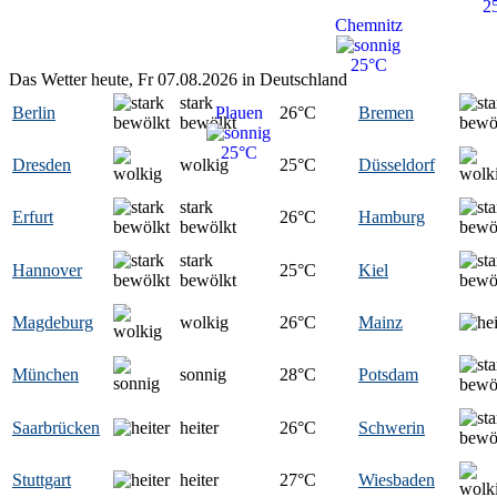
2
Chemnitz
25°C
Das Wetter heute, Fr 07.08.2026 in Deutschland
stark
Berlin
Plauen
26
°C
Bremen
bewölkt
25°C
Dresden
wolkig
25
°C
Düsseldorf
stark
Erfurt
26
°C
Hamburg
bewölkt
stark
Hannover
25
°C
Kiel
bewölkt
Magdeburg
wolkig
26
°C
Mainz
München
sonnig
28
°C
Potsdam
Saarbrücken
heiter
26
°C
Schwerin
Stuttgart
heiter
27
°C
Wiesbaden