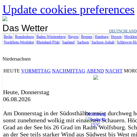
Update cookies preferences
Das Wetter
DEUTSCHLAND
Berlin
Brandenburg
Baden-Württemberg
Bayern
Bremen
Hamburg
Hessen
Mecklen
Nordrhein-Westfalen
Rheinland-Pfalz
Saarland
Sachsen
Sachsen-Anhalt
Schleswig-Ho
Niedersachsen
HEUTE
VORMITTAG
NACHMITTAG
ABEND
NACHT
MOR
Heute, Donnerstag
06.08.2026
Am Donnerstag in der Südosthälfte meist durchweg he
Oldenburg
sonst zunehmend wolkig mit einzelnen Schauern. Hö
15°C
Grad an der See bis 26 Grad im Raum Wolfsburg. Sch
an der See teils starker Wind aus Südwest bis West m