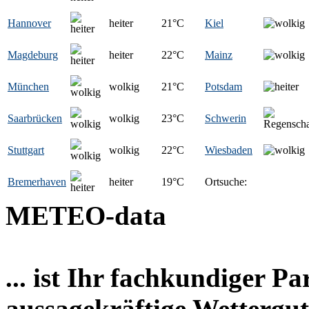
Hannover
heiter
21
°C
Kiel
Magdeburg
heiter
22
°C
Mainz
München
wolkig
21
°C
Potsdam
Saarbrücken
wolkig
23
°C
Schwerin
Stuttgart
wolkig
22
°C
Wiesbaden
Bremerhaven
heiter
19
°C
Ortsuche:
METEO-data
... ist Ihr fachkundiger P
aussagekräftige Wettergut