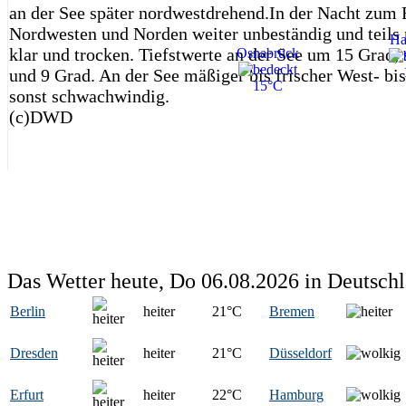
an der See später nordwestdrehend.In der Nacht zum 
Nordwesten und Norden weiter unbeständig und teils n
Ha
klar und trocken. Tiefstwerte an der See um 15 Grad,
Osnabrück
und 9 Grad. An der See mäßiger bis frischer West- b
15°C
sonst schwachwindig.
(c)DWD
Das Wetter heute, Do 06.08.2026 in Deutsch
Berlin
heiter
21
°C
Bremen
Dresden
heiter
21
°C
Düsseldorf
Erfurt
heiter
22
°C
Hamburg