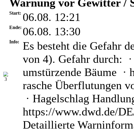
Warnung vor Gewitter / S
Start:
06.08. 12:21
Ende:
06.08. 13:30
Info:
Es besteht die Gefahr d
von 4). Gefahr durch: ·
umstürzende Bäume · he
rasche Überflutungen v
· Hagelschlag Handlun
https://www.dwd.de/DE/
Detaillierte Warninform