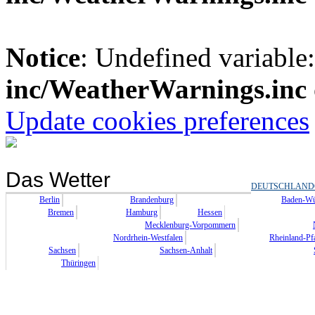
Notice
: Undefined variable
inc/WeatherWarnings.inc
Update cookies preferences
Das Wetter
DEUTSCHLAND
Berlin
Brandenburg
Baden-Wü
Bremen
Hamburg
Hessen
Mecklenburg-Vorpommern
Nordrhein-Westfalen
Rheinland-Pf
Sachsen
Sachsen-Anhalt
Thüringen