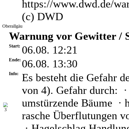
https://www.dwd.de/wa
(c) DWD
Oberallgäu
Warnung vor Gewitter / S
Start:
06.08. 12:21
Ende:
06.08. 13:30
Info:
Es besteht die Gefahr d
von 4). Gefahr durch: ·
umstürzende Bäume · he
rasche Überflutungen v
· Hagelschlag Handlun