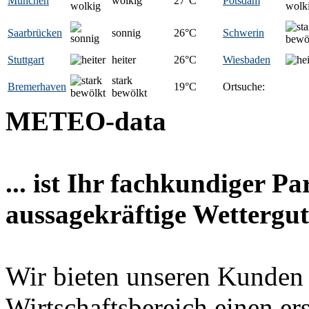
München
wolkig
27
°C
Potsdam
Saarbrücken
sonnig
26
°C
Schwerin
Stuttgart
heiter
26
°C
Wiesbaden
stark
Bremerhaven
19
°C
Ortsuche:
bewölkt
METEO-data
... ist Ihr fachkundiger P
aussagekräftige Wettergut
Wir bieten unseren Kunden
Wirtschaftsbereich einen er