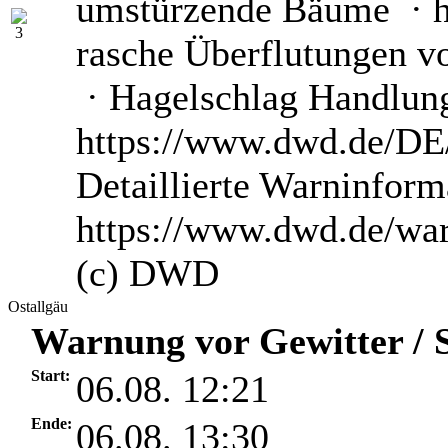
umstürzende Bäume · he
rasche Überflutungen v
· Hagelschlag Handlun
https://www.dwd.de/DE/
Detaillierte Warninform
https://www.dwd.de/wa
(c) DWD
Ostallgäu
Warnung vor Gewitter / S
Start:
06.08. 12:21
Ende:
06.08. 13:30