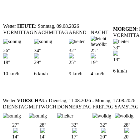
Wetter
HEUTE:
Sonntag, 09.08.2026
MORGEN:
VORMITTAG
NACHMITTAG
ABEND
NACHT
VORMITT
33°
26°
34°
32°
25°
19°
18°
29°
25°
19°
6
km/h
10
km/h
6
km/h
9
km/h
4
km/h
Wetter
VORSCHAU:
Dienstag, 11.08.2026 - Montag, 17.08.2026
DIENSTAG
MITTWOCH
DONNERSTAG
FREITAG
SAMSTAG
27°
28°
32°
32°
28°
14°
14°
17°
20°
20°