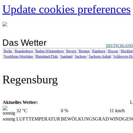
Update cookies preferences
Das Wetter
DEUTSCHLAND
Berlin
Brandenburg
Baden-Württemberg
Bayern
Bremen
Hamburg
Hessen
Mecklen
Nordrhein-Westfalen
Rheinland-Pfalz
Saarland
Sachsen
Sachsen-Anhalt
Schleswig-Ho
Regensburg
Aktuelles Wetter:
L
32
°C
0
%
11
km/h
sonnig
LUFTTEMPERATUR
BEWÖLKUNGSGRAD
WINDGES