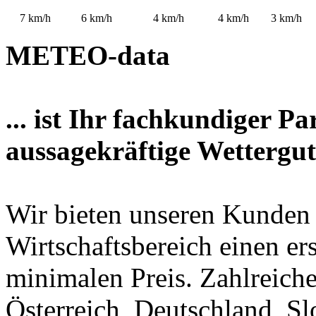
7
km/h
6
km/h
4
km/h
4
km/h
3
km/h
METEO-data
... ist Ihr fachkundiger P
aussagekräftige Wettergut
Wir bieten unseren Kunden
Wirtschaftsbereich einen er
minimalen Preis. Zahlreic
Österreich, Deutschland, S