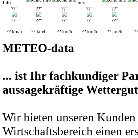
??°
??°
??°
??°
??°
??°
??°
??°
??°
??°
??
km/h
??
km/h
??
km/h
??
km/h
??
km/h
?
METEO-data
... ist Ihr fachkundiger P
aussagekräftige Wettergut
Wir bieten unseren Kunden
Wirtschaftsbereich einen er