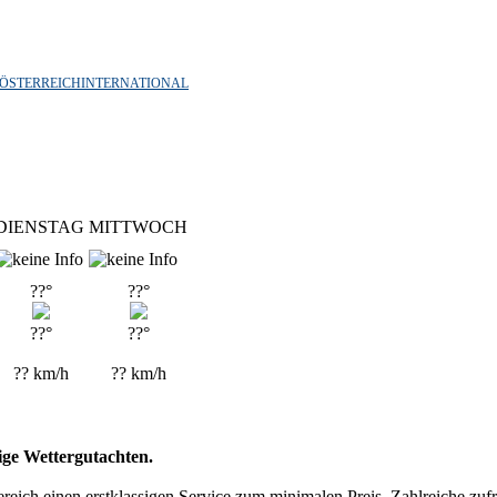
ÖSTERREICH
INTERNATIONAL
DIENSTAG
MITTWOCH
??°
??°
??°
??°
??
km/h
??
km/h
tige Wettergutachten.
reich einen erstklassigen Service zum minimalen Preis. Zahlreiche zu