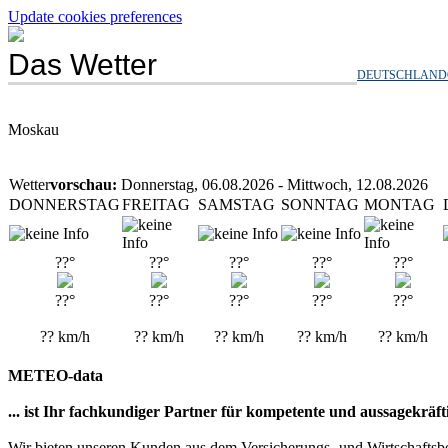
Update cookies preferences
Das Wetter
DEUTSCHLAND
Moskau
Wetter
vorschau:
Donnerstag, 06.08.2026 - Mittwoch, 12.08.2026
DONNERSTAG
FREITAG
SAMSTAG
SONNTAG
MONTAG
??°
??°
??°
??°
??°
??°
??°
??°
??°
??°
??
km/h
??
km/h
??
km/h
??
km/h
??
km/h
METEO-data
... ist Ihr fachkundiger Partner für kompetente und aussagekräf
Wir bieten unseren Kunden aus dem Versicherungs- und Wirtschaftsbe