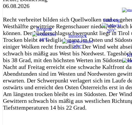
06.08.2026
Recht verbreitet bilden sich Quellwolken und es gehe
Salzburg
Westhälfte gewittrige Regenschauer nieder, die auch k
Bregenz
20°C
können. Der Niederschlagsschwerpunkt liegt in Tirol 
Innsbruck
Trocken bleibt es lediglich ganz im Osten und Südosten
18°C
einiger Wolken recht freundlich. Der Wind weht abse
20°C
schwach bis mäßig aus West bis Nordwest. Tageshöch
Kl
bis 38 Grad, mit den höchsten Werten im Südosten. H
Nacht auf Freitag erreicht eine schwache Kaltfront da
Abendstunden sind im Westen und Nordwesten gewitt
erwarten. Der Schwerpunkt verlagert sich im Laufe d
ostwärts und erreicht den Osten Österreichs erst in 
Am längsten trocken bleibt es im Südosten. Der Wind
Gewittern schwach bis mäßig aus westlichen Richtun
Tiefsttemperaturen 14 bis 22 Grad.