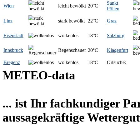
Sankt
Wien
leicht bewölkt
20
°C
Pölten
Linz
stark bewölkt
22
°C
Graz
Eisenstadt
wolkenlos
18
°C
Salzburg
Innsbruck
Regenschauer
20
°C
Klagenfurt
Bregenz
wolkenlos
18
°C
Ortsuche:
METEO-data
... ist Ihr fachkundiger P
aussagekräftige Wettergut