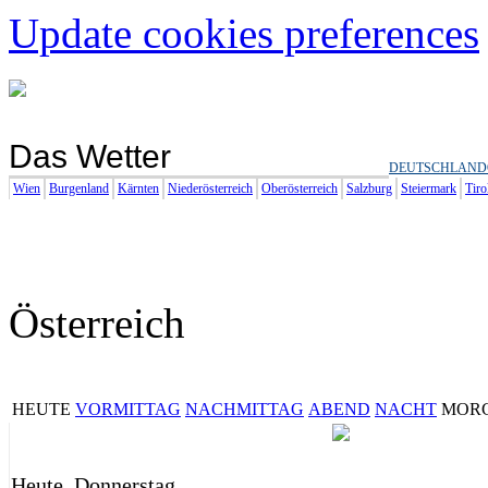
Update cookies preferences
Das Wetter
DEUTSCHLAND
Wien
Burgenland
Kärnten
Niederösterreich
Oberösterreich
Salzburg
Steiermark
Tiro
Österreich
HEUTE
VORMITTAG
NACHMITTAG
ABEND
NACHT
MOR
Heute, Donnerstag